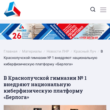
Skip
to
content
Главная
Материалы
Новости ЛНР
Красный Луч
В
Краснолучской гимназии № 1 внедряют национальную
киберфизическую платформу «Берлога»
В Краснолучской гимназии № 1
внедряют национальную
киберфизическую платформу
«Берлога»