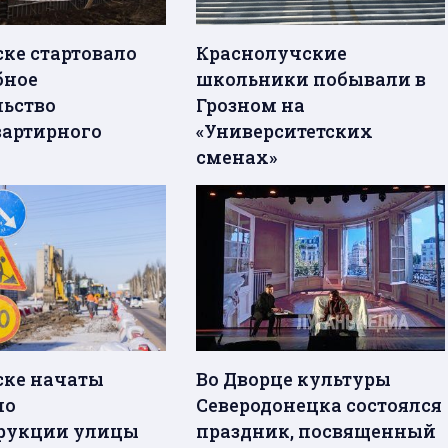
ске стартовало
Краснолучские
бное
школьники побывали в
льство
Грозном на
артирного
«Университетских
сменах»
ске начаты
Во Дворце культуры
по
Северодонецка состоялся
рукции улицы
праздник, посвященный