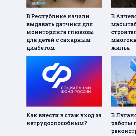
В Республике начали
В Алчев
выдавать датчики для
масшта
мониторинга глюкозы
строите
для детей с сахарным
многокв
диабетом
жилья
Как внести в стаж уход за
В Луган
нетрудоспособным?
работы 
реконст