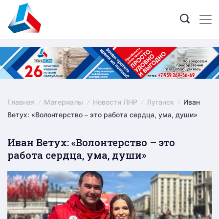
Skip
to
content
Главная
Материалы
Новости ЛНР
Луганск
Иван
Ветух: «Волонтерство – это работа сердца, ума, души»
Иван Ветух: «Волонтерство – это
работа сердца, ума, души»