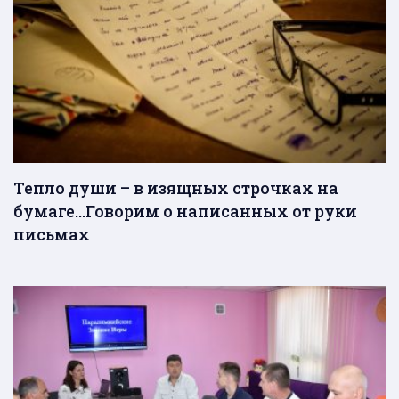
Тепло души – в изящных строчках на
бумаге…Говорим о написанных от руки
письмах