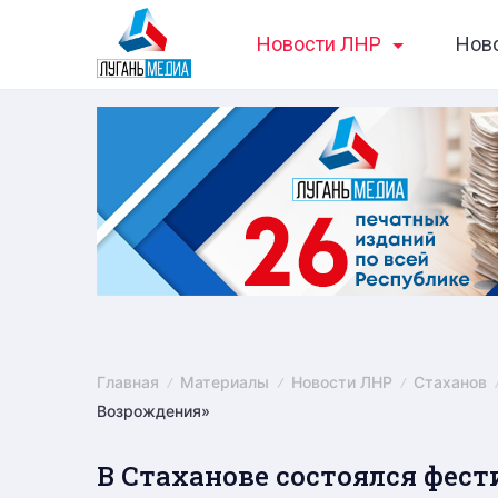
Skip
Новости ЛНР
Нов
to
content
Главная
Материалы
Новости ЛНР
Стаханов
Возрождения»
В Стаханове состоялся фест