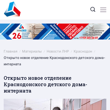
Skip
to
content
Главная
Материалы
Новости ЛНР
Краснодон
Открыто новое отделение Краснодонского детского дома-
интерната
Открыто новое отделение
Краснодонского детского дома-
интерната