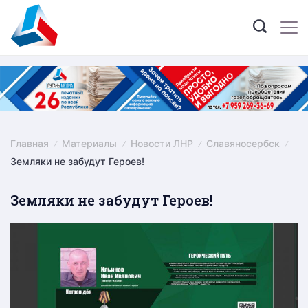
Skip
to
content
Главная
Материалы
Новости ЛНР
Славяносербск
Земляки не забудут Героев!
Земляки не забудут Героев!