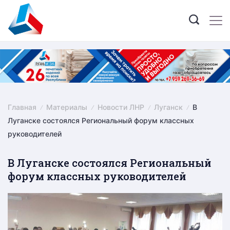
Skip
to
content
Главная
Материалы
Новости ЛНР
Луганск
В
Луганске состоялся Региональный форум классных
руководителей
В Луганске состоялся Региональный
форум классных руководителей