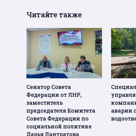
Читайте также
Сенатор Совета
Специал
Федерации от ЛНР,
управл
заместитель
компани
председателя Комитета
аварии 
Совета Федерации по
водоотв
социальной политике
Дарья Лантратова