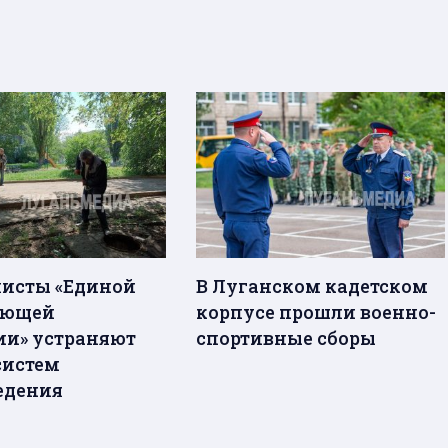
исты «Единой
В Луганском кадетском
яющей
корпусе прошли военно-
и» устраняют
спортивные сборы
систем
едения