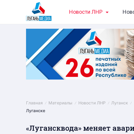
Skip
Новости ЛНР
Нов
to
content
Главная
Материалы
Новости ЛНР
Луганск
Луганске
«Лугансквода» меняет авар