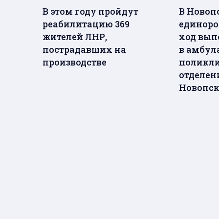
В этом году пройдут
В Новоп
реабилитацию 369
единоро
жителей ЛНР,
ход вып
пострадавших на
в амбул
производстве
поликл
отделен
Новопс