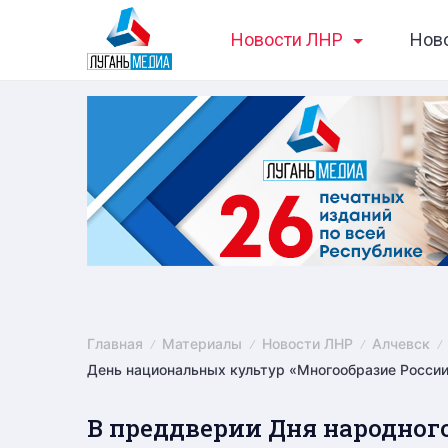
Skip
Новости ЛНР
Нов
to
content
Главная
Материалы
Новости ЛНР
Алчевск
День национальных культур «Многообразие России
В преддверии Дня народного