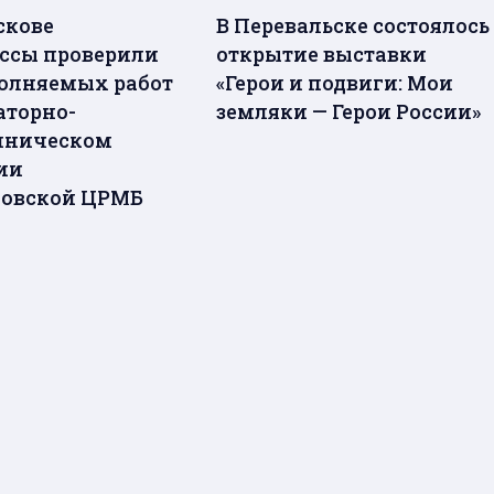
скове
В Перевальске состоялось
ссы проверили
открытие выставки
олняемых работ
«Герои и подвиги: Мои
аторно-
земляки — Герои России»
иническом
ии
ковской ЦРМБ