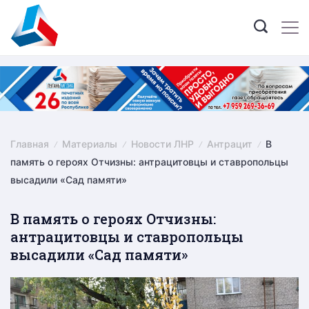
Skip
to
content
Главная
Материалы
Новости ЛНР
Антрацит
В
память о героях Отчизны: антрацитовцы и ставропольцы
высадили «Сад памяти»
В память о героях Отчизны:
антрацитовцы и ставропольцы
высадили «Сад памяти»