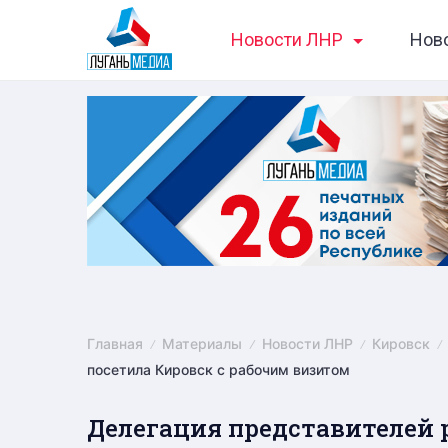
Skip
Новости ЛНР
Нов
to
content
Главная
Материалы
Новости ЛНР
Кировск
посетила Кировск с рабочим визитом
Делегация представителей 