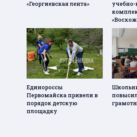
«Георгиевская лента»
учебно-
компле
«Восхож
Единороссы
Школьни
Первомайска привели в
повысил
порядок детскую
грамотн
площадку