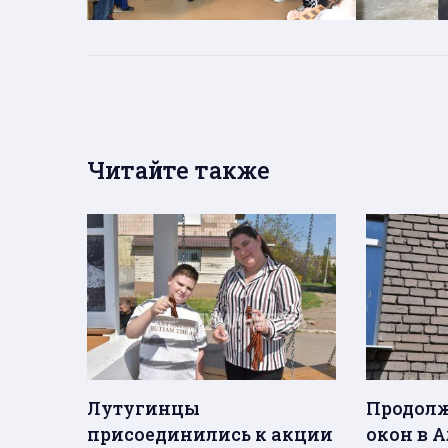
Читайте также
Лутугинцы
Продолж
присоединились к акции
окон в 