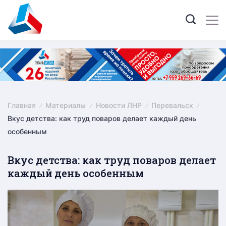
Skip
to
content
Главная
Материалы
Новости ЛНР
Перевальск
Вкус детства: как труд поваров делает каждый день
особенным
Вкус детства: как труд поваров делает
каждый день особенным