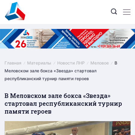
Skip
to
content
Главная
Материалы
Новости ЛНР
Меловое
В
Меловском зале бокса «Звезда» стартовал
республиканский турнир памяти героев
В Меловском зале бокса «Звезда»
стартовал республиканский турнир
памяти героев