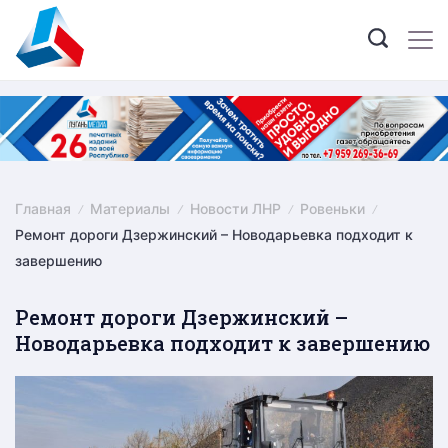
Skip
to
content
Главная
Материалы
Новости ЛНР
Ровеньки
Ремонт дороги Дзержинский – Новодарьевка подходит к
завершению
Ремонт дороги Дзержинский –
Новодарьевка подходит к завершению