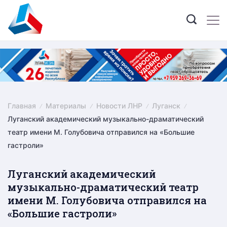
Skip
to
content
Главная
Материалы
Новости ЛНР
Луганск
Луганский академический музыкально-драматический
театр имени М. Голубовича отправился на «Большие
гастроли»
Луганский академический
музыкально-драматический театр
имени М. Голубовича отправился на
«Большие гастроли»