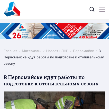
Skip
to
content
Главная
Материалы
Новости ЛНР
Первомайск
В
Первомайске идут работы по подготовке к отопительному
сезону
В Первомайске идут работы по
подготовке к отопительному сезону