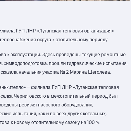
илиала ГУП ЛНР «Луганская тепловая организация»
теплоснабжения округа к отопительному периоду.
ова к эксплуатации. Здесь проведены текущие ремонтные
я, химводоподготовка, прошли гидравлические испытания.
 сказала начальник участка № 2 Марина Щеголева.
енькитепло» – филиала ГУП ЛНР «Луганская тепловая
оселка Черниговского в межотопительный период был
оведены ревизия насосного оборудования,
кие испытания, как и во всех других котельных,
това к новому отопительному сезону на 100 %.