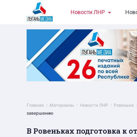
Skip
Новости ЛНР
Нов
to
content
Главная
Материалы
Новости ЛНР
Ровеньки
завершению
В Ровеньках подготовка к о