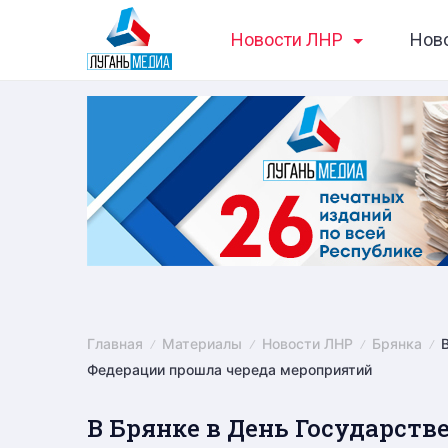
Skip
Новости ЛНР
Нов
to
content
Главная
Материалы
Новости ЛНР
Брянка
Федерации прошла череда мероприятий
В Брянке в День Государств