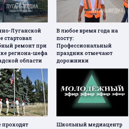
чно-Луганской
В любое время года на
е стартовал
посту:
ный ремонт при
Профессиональный
ке региона-шефа
праздник отмечают
адской области
дорожники
е проходят
Школьный медиацентр