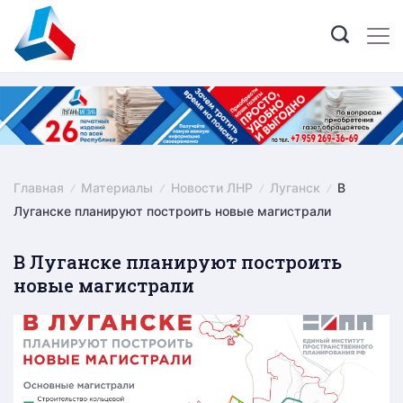
Skip
to
content
Главная
Материалы
Новости ЛНР
Луганск
В
Луганске планируют построить новые магистрали
В Луганске планируют построить
новые магистрали