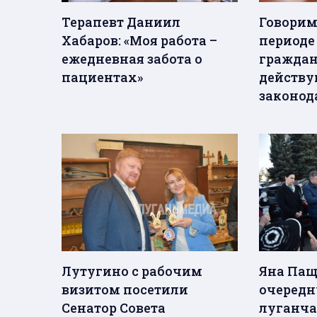
Терапевт Даниил
Говорим
Хабаров: «Моя работа –
периоде
ежедневная забота о
граждан
пациентах»
действ
законод
Лутугино с рабочим
Яна Пащ
визитом посетили
очередн
Сенатор Совета
луганч