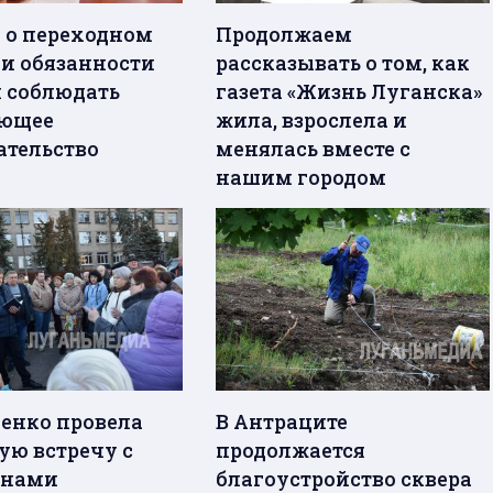
 о переходном
Продолжаем
 и обязанности
рассказывать о том, как
 соблюдать
газета «Жизнь Луганска»
ующее
жила, взрослела и
ательство
менялась вместе с
нашим городом
енко провела
В Антраците
ую встречу с
продолжается
анами
благоустройство сквера