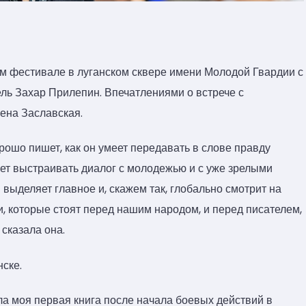
 фестивале в луганском сквере имени Молодой Гвардии с
ль Захар Прилепин. Впечатлениями о встрече с
ена Заславская.
орошо пишет, как он умеет передавать в слове правду
меет выстраивать диалог с молодежью и с уже зрелыми
выделяет главное и, скажем так, глобально смотрит на
и, которые стоят перед нашим народом, и перед писателем,
сказала она.
нске.
а моя первая книга после начала боевых действий в