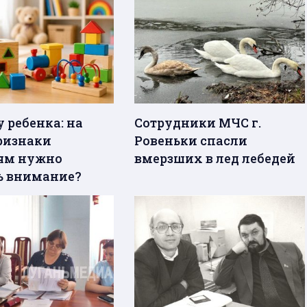
 ребенка: на
Сотрудники МЧС г.
ризнаки
Ровеньки спасли
ям нужно
вмерзших в лед лебедей
ь внимание?