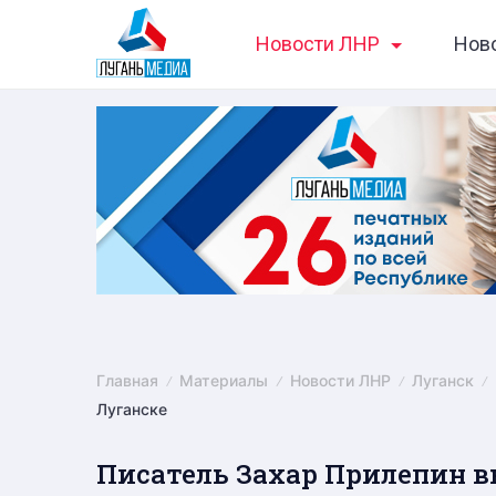
Skip
Новости ЛНР
Нов
to
content
Главная
Материалы
Новости ЛНР
Луганск
Луганске
Писатель Захар Прилепин в