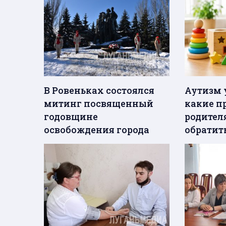
В Ровеньках состоялся
Аутизм у
митинг посвященный
какие п
годовщине
родител
освобождения города
обратит