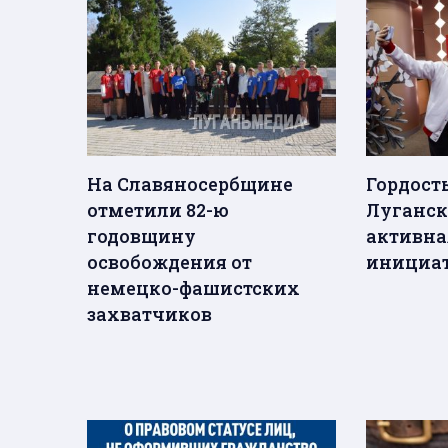
На Славяносербщине
Гордост
отметили 82-ю
Луганск
годовщину
активная
освобождения от
инициат
немецко-фашистских
захватчиков