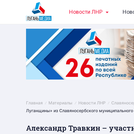
Skip
Новости ЛНР
Нов
to
content
Главная
Материалы
Новости ЛНР
Славяносе
Луганщины» из Славяносербского муниципального
Александр Травкин – участ