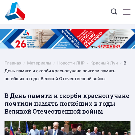
Skip
to
content
Главная
Материалы
Новости ЛНР
Красный Луч
В
День памяти и скорби краснолучане почтили память
погибших в годы Великой Отечественной войны
В День памяти и скорби краснолучане
почтили память погибших в годы
Великой Отечественной войны