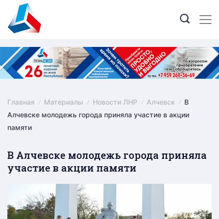
Skip
to
content
Главная
Материалы
Новости ЛНР
Алчевск
В
Алчевске молодежь города приняла участие в акции
памяти
В Алчевске молодежь города приняла
участие в акции памяти