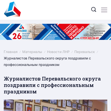
Skip
to
content
Главная
Материалы
Новости ЛНР
Перевальск
Журналистов Перевальского округа поздравили с
профессиональным праздником
Журналистов Перевальского округа
поздравили с профессиональным
праздником