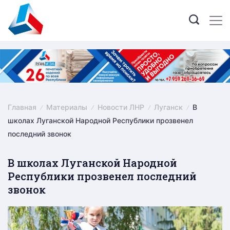
Skip
to
content
Главная
Материалы
Новости ЛНР
Луганск
В
школах Луганской Народной Республики прозвенел
последний звонок
В школах Луганской Народной
Республики прозвенел последний
звонок