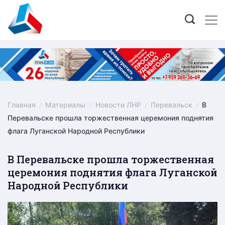
Skip
to
content
Главная
Материалы
Новости ЛНР
Перевальск
В
Перевальске прошла торжественная церемония поднятия
флага Луганской Народной Республики
В Перевальске прошла торжественная
церемония поднятия флага Луганской
Народной Республики