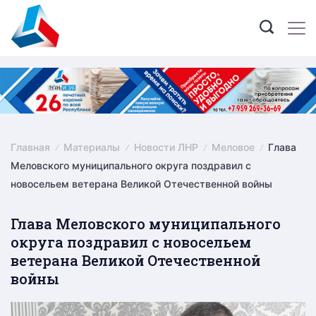
Skip
to
content
Главная
Материалы
Новости ЛНР
Меловое
Глава
Меловского муниципального округа поздравил с
новосельем ветерана Великой Отечественной войны
Глава Меловского муниципального
округа поздравил с новосельем
ветерана Великой Отечественной
войны