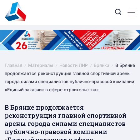
Skip
to
content
Главная
Материалы
Новости ЛНР
Брянка
В Брянке
продолжается реконструкция главной спортивной арены
города силами специалистов публично-правовой компании
«Единый заказчик в сфере строительства»
В Брянке продолжается
реконструкция главной спортивной
арены города силами специалистов
публично-правовой компании
«Единый заказчик в сфере