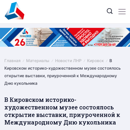
Skip
to
content
Главная
Материалы
Новости ЛНР
Кировск
В
Кировском историко-художественном музее состоялось
открытие выставки, приуроченной к Международному
Дню кукольника
В Кировском историко-
художественном музее состоялось
открытие выставки, приуроченной к
Международному Дню кукольника