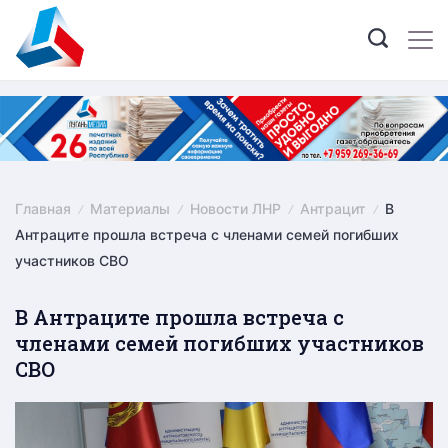
Skip
to
content
Главная
Материалы
Новости ЛНР
Антрацит
В
Антраците прошла встреча с членами семей погибших
участников СВО
В Антраците прошла встреча с
членами семей погибших участников
СВО