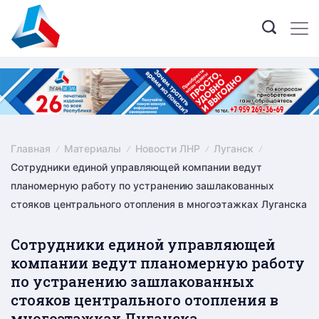
Skip
to
content
Главная
Материалы
Новости ЛНР
Луганск
Сотрудники единой управляющей компании ведут
планомерную работу по устранению зашлакованных
стояков центрального отопления в многоэтажках Луганска
Сотрудники единой управляющей
компании ведут планомерную работу
по устранению зашлакованных
стояков центрального отопления в
многоэтажках Луганска