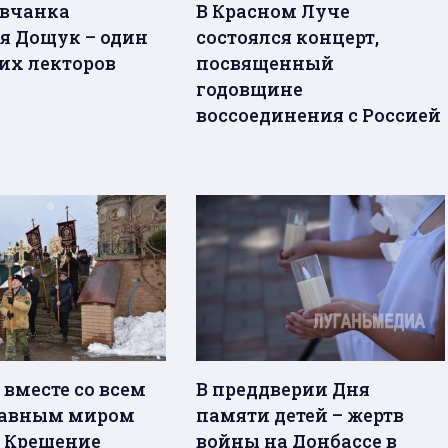
вчанка
В Красном Луче
я Дощук – один
состоялся концерт,
их лекторов
посвященный
годовщине
воссоединения с Россией
 вместе со всем
В преддверии Дня
лавным миром
памяти детей – жертв
 Крещение
войны на Донбассе в