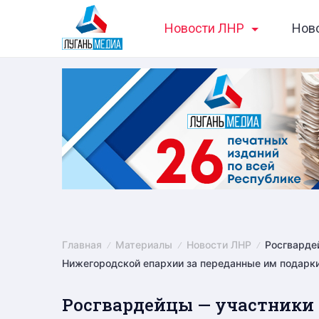
Skip
Новости ЛНР
Нов
to
content
Главная
Материалы
Новости ЛНР
Росгварде
Нижегородской епархии за переданные им подарк
Росгвардейцы — участники