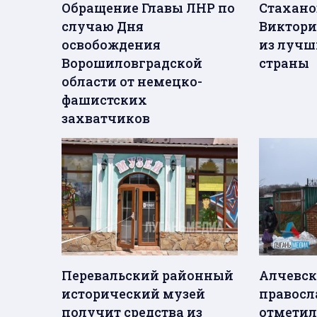
Обращение Главы ЛНР по
Стахано
случаю Дня
Виктори
освобождения
из лучш
Ворошиловградской
страны
области от немецко-
фашистских
захватчиков
Перевальский районный
Алчевск
исторический музей
правос
получит средства из
отметил