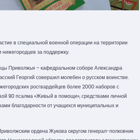
стие в специальной военной операции на территории
и нижегородцев за поддержку.
лицы Приволжья – кафедральном соборе Александра
асский Георгий совершил молебен о русском воинстве.
ижегородских росгвардейцев более 2000 наборов с
вой 90 псалма «Живый в помощи», средствами личной
овами благодарности от учащихся муниципальных и
Приволжским ордена Жукова округом генерал-полковник