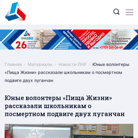
Skip
to
content
Главная
Материалы
Новости ЛНР
Юные волонтеры
«Пища Жизни» рассказали школьникам о посмертном
подвиге двух луганчан
Юные волонтеры «Пища Жизни»
рассказали школьникам о
посмертном подвиге двух луганчан