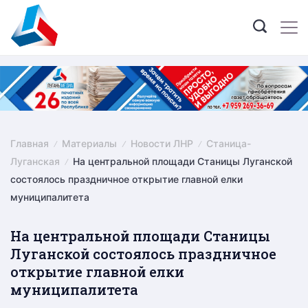
Skip
to
content
Главная
Материалы
Новости ЛНР
Станица-
Луганская
На центральной площади Станицы Луганской
состоялось праздничное открытие главной елки
муниципалитета
На центральной площади Станицы
Луганской состоялось праздничное
открытие главной елки
муниципалитета