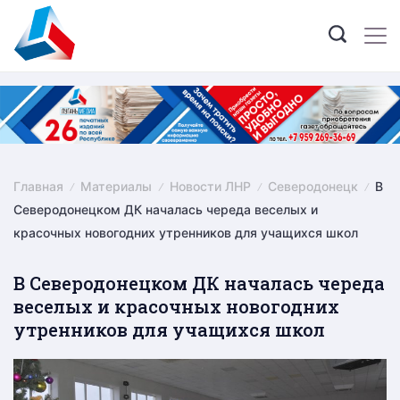
Skip
to
content
Главная
Материалы
Новости ЛНР
Северодонецк
В
Северодонецком ДК началась череда веселых и
красочных новогодних утренников для учащихся школ
В Северодонецком ДК началась череда
веселых и красочных новогодних
утренников для учащихся школ