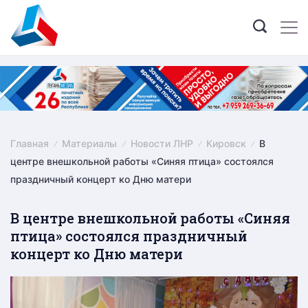
Skip
to
content
Главная
Материалы
Новости ЛНР
Кировск
В
центре внешкольной работы «Синяя птица» состоялся
праздничный концерт ко Дню матери
В центре внешкольной работы «Синяя
птица» состоялся праздничный
концерт ко Дню матери