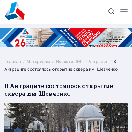
Skip
to
content
Главная
Материалы
Новости ЛНР
Антрацит
В
Антраците состоялось открытие сквера им. Шевченко
В Антраците состоялось открытие
сквера им. Шевченко