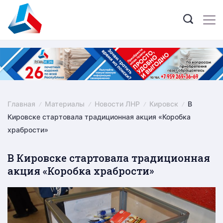
Skip
to
content
Главная
Материалы
Новости ЛНР
Кировск
В
Кировске стартовала традиционная акция «Коробка
храбрости»
В Кировске стартовала традиционная
акция «Коробка храбрости»