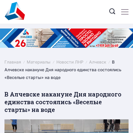
Skip
to
content
Главная
Материалы
Новости ЛНР
Алчевск
В
Алчевске накануне Дня народного единства состоялись
«Веселые старты» на воде
В Алчевске накануне Дня народного
единства состоялись «Веселые
старты» на воде