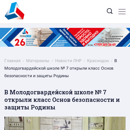
Skip
to
content
Главная
Материалы
Новости ЛНР
Краснодон
В
Молодогвардейской школе № 7 открыли класс Основ
безопасности и защиты Родины
В Молодогвардейской школе № 7
открыли класс Основ безопасности и
защиты Родины