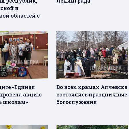
х республик,
Ленинграда
ской и
кой областей с
ците «Единая
Во всех храмах Алчевска
 провела акцию
состоялись праздничные
ь школам»
богослужения