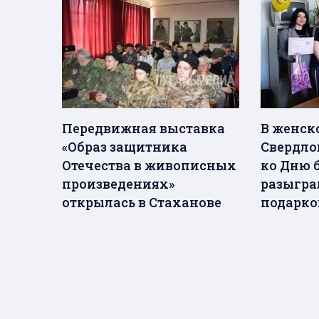
Передвижная выставка
В женск
«Образ защитника
Свердло
Отечества в живописных
ко Дню 
произведениях»
разыгра
открылась в Стаханове
подарк