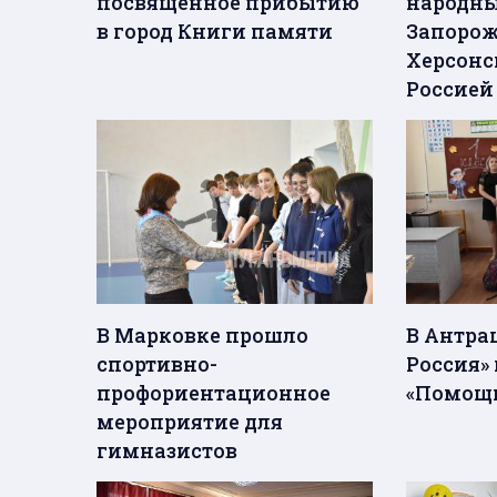
посвященное прибытию
народны
в город Книги памяти
Запорож
Херсонс
Россией
В Марковке прошло
В Антра
спортивно-
Россия»
профориентационное
«Помощ
мероприятие для
гимназистов