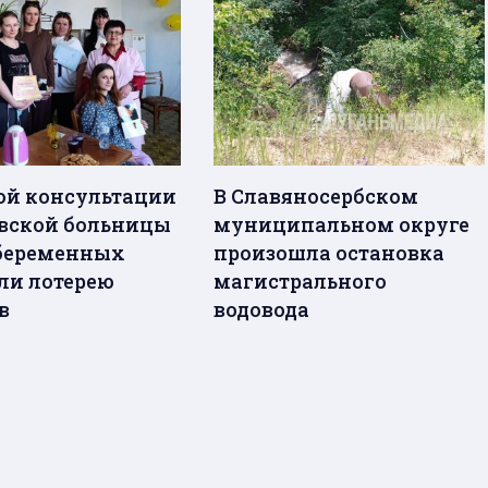
ой консультации
В Славяносербском
вской больницы
муниципальном округе
беременных
произошла остановка
ли лотерею
магистрального
ов
водовода