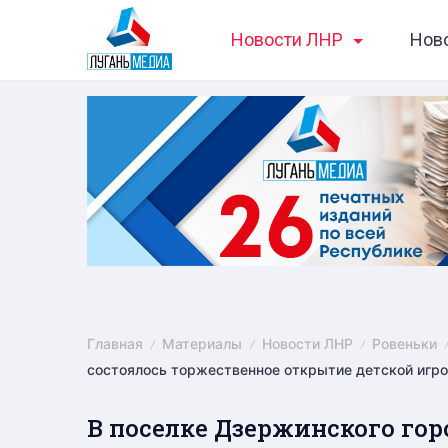
Skip
Новости ЛНР
Нов
to
content
Главная
Материалы
Новости ЛНР
Ровеньки
состоялось торжественное открытие детской игр
В поселке Дзержинского гор