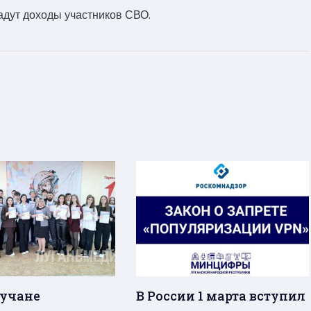
адут доходы участников СВО.
учане
В России 1 марта вступил