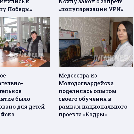
инились к
в силу закон о запрете
ту Победы»
«популяризации VPN»
ое
Медсестра из
ательно-
Молодогвардейска
тельное
поделилась опытом
ятие было
своего обучения в
овано для детей
рамках национального
айска
проекта «Кадры»