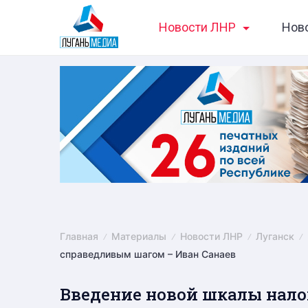
Skip
Новости ЛНР
Нов
to
content
Главная
Материалы
Новости ЛНР
Луганск
справедливым шагом – Иван Санаев
Введение новой шкалы нало