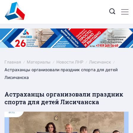
Skip
to
content
Главная
Материалы
Новости ЛНР
Лисичанск
Астраханцы организовали праздник спорта для детей
Лисичанска
Астраханцы организовали праздник
спорта для детей Лисичанска