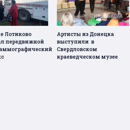
ке Лотиково
Артисты из Донецка
ал передвижной
выступили в
аммографический
Свердловском
кс
краеведческом музее