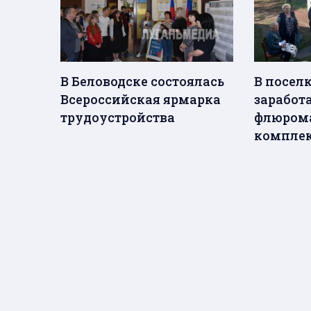
В Беловодске состоялась
В посел
Всероссийская ярмарка
заработ
трудоустройства
флюром
компле