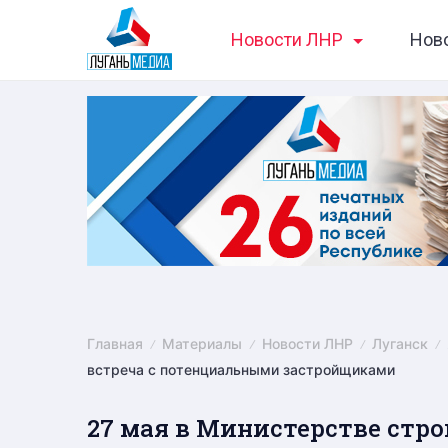
Skip
Новости ЛНР
Нов
to
content
Главная
Материалы
Новости ЛНР
Луганск
встреча с потенциальными застройщиками
27 мая в Министерстве стр