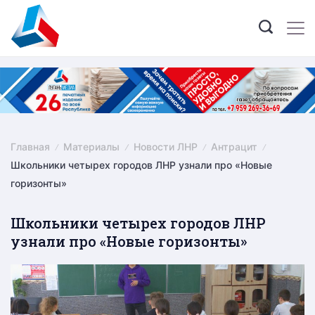
Skip
to
content
Главная
Материалы
Новости ЛНР
Антрацит
Школьники четырех городов ЛНР узнали про «Новые
горизонты»
Школьники четырех городов ЛНР
узнали про «Новые горизонты»