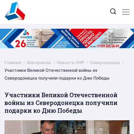
Skip
to
content
Главная
Материалы
Новости ЛНР
Северодонецк
Участники Великой Отечественной войны из
Северодонецка получили подарки ко Дню Победы
Участники Великой Отечественной
войны из Северодонецка получили
подарки ко Дню Победы