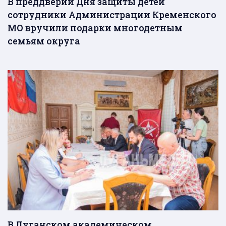
В преддверии Дня защиты детей
сотрудники Администрации Кременского
МО вручили подарки многодетным
семьям округа
В Луганском академическом