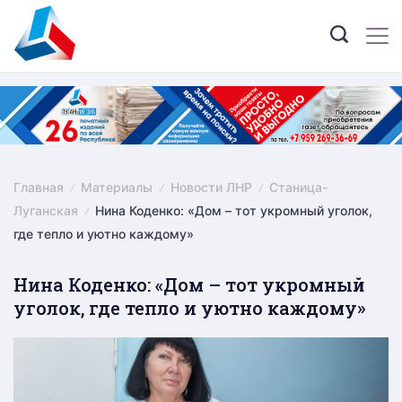
Skip
to
content
Главная
Материалы
Новости ЛНР
Станица-
Луганская
Нина Коденко: «Дом – тот укромный уголок,
где тепло и уютно каждому»
Нина Коденко: «Дом – тот укромный
уголок, где тепло и уютно каждому»