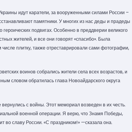
Украины идут каратели, за вооруженными силами России –
сстанавливают памятники. У многих из нас деды и прадеды
о героических подвигах. Особенно в преддверии великого
тных жителей, и все они говорят «спасибо». Была
м числе плитку, также отреставрировали сами фотографии,
ветских воинов собрались жители села всех возрастов, и
нным словом обратилась глава Новоайдарского округа
е вернулись с войны. Этот мемориал возведен в их честь.
циальной военной операции. Я верю, что Знамя Победы,
ит во славу России. «С праздником!» —сказала она.