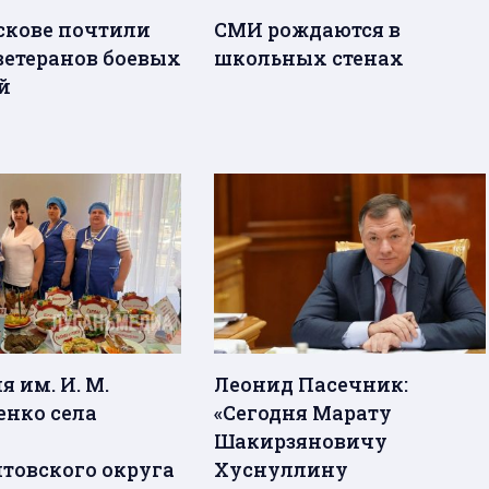
скове почтили
СМИ рождаются в
ветеранов боевых
школьных стенах
й
 им. И. М.
Леонид Пасечник:
енко села
«Сегодня Марату
Шакирзяновичу
товского округа
Хуснуллину