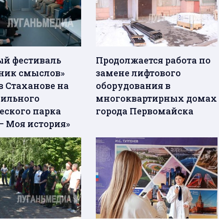
й фестиваль
Продолжается работа по
ник смыслов»
замене лифтового
в Стаханове на
оборудования в
бильного
многоквартирных домах
еского парка
города Первомайска
– Моя история»