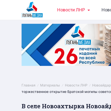
Skip
Новости ЛНР
Нов
to
content
Главная
Материалы
Новости ЛНР
Новоайдар
торжественное открытие Братской могилы советс
В селе Новоахтырка Новоай