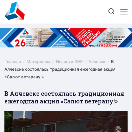
Skip
to
content
Главная
Материалы
Новости ЛНР
Алчевск
В
Алчевске состоялась традиционная ежегодная акция
«Салют ветерану!»
В Алчевске состоялась традиционная
ежегодная акция «Салют ветерану!»