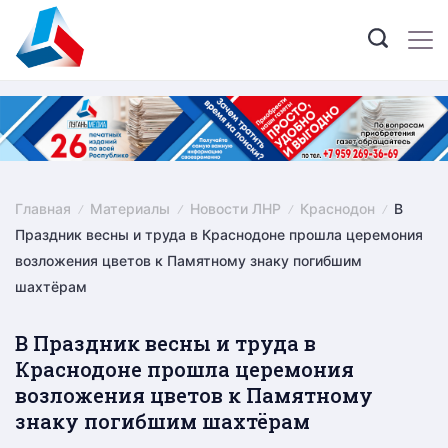
Skip
to
content
Главная
Материалы
Новости ЛНР
Краснодон
В
Праздник весны и труда в Краснодоне прошла церемония
возложения цветов к Памятному знаку погибшим
шахтёрам
В Праздник весны и труда в
Краснодоне прошла церемония
возложения цветов к Памятному
знаку погибшим шахтёрам